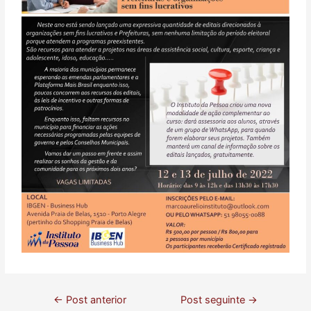
←
Post anterior
Post seguinte
→