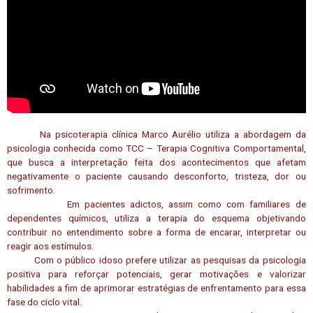
Na psicoterapia clínica Marco Aurélio utiliza a abordagem da
psicologia conhecida como TCC – Terapia Cognitiva Comportamental,
que busca a interpretação feita dos acontecimentos que afetam
negativamente o paciente causando desconforto, tristeza, dor ou
sofrimento.
Em pacientes adictos, assim como com familiares de
dependentes químicos, utiliza a terapia do esquema objetivando
contribuir no entendimento sobre a forma de encarar, interpretar ou
reagir aos estímulos.
Com o público idoso prefere utilizar as pesquisas da psicologia
positiva para reforçar potenciais, gerar motivações e valorizar
habilidades a fim de aprimorar estratégias de enfrentamento para essa
fase do ciclo vital.